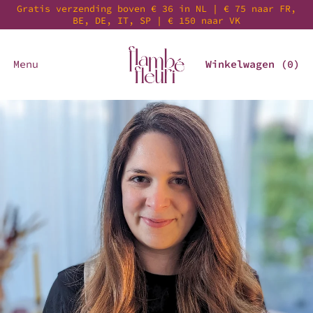
Gratis verzending boven € 36 in NL | € 75 naar FR,
BE, DE, IT, SP | € 150 naar VK
Menu
Winkelwagen (
0
)