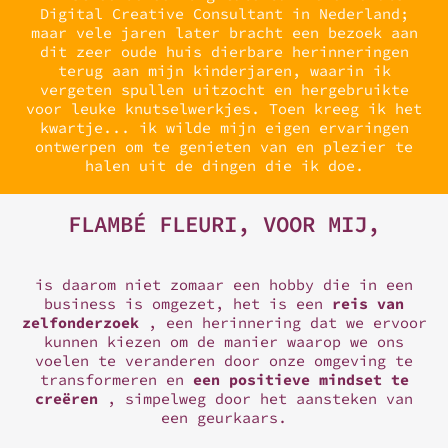
Digital Creative Consultant in Nederland;
maar vele jaren later bracht een bezoek aan
dit zeer oude huis dierbare herinneringen
terug aan mijn kinderjaren, waarin ik
vergeten spullen uitzocht en hergebruikte
voor leuke knutselwerkjes. Toen kreeg ik het
kwartje... ik wilde mijn eigen ervaringen
ontwerpen om te genieten van en plezier te
halen uit de dingen die ik doe.
FLAMBÉ FLEURI, VOOR MIJ,
is daarom niet zomaar een hobby die in een
business is omgezet, het is een
reis van
zelfonderzoek
, een herinnering dat we ervoor
kunnen kiezen om de manier waarop we ons
voelen te veranderen door onze omgeving te
transformeren en
een positieve mindset te
creëren
, simpelweg door het aansteken van
een geurkaars.