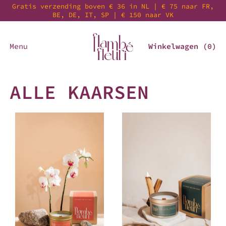
Gratis verzending boven € 36 in NL | € 75 naar FR,
BE, DE, IT, SP | € 150 naar VK
Menu
Winkelwagen (
0
)
ALLE KAARSEN
1001 NACHT KAARS
IN THE WOODS KAARS