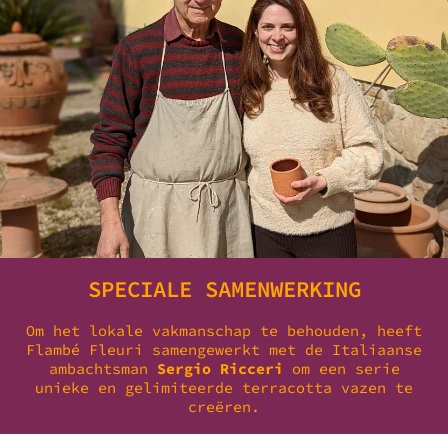
SPECIALE SAMENWERKING
Om het lokale vakmanschap te behouden, heeft
Flambé Fleuri samengewerkt met de Italiaanse
ambachtsman
Sergio Ricceri
om een ​​serie
unieke en gelimiteerde terracotta vazen ​​te
creëren.